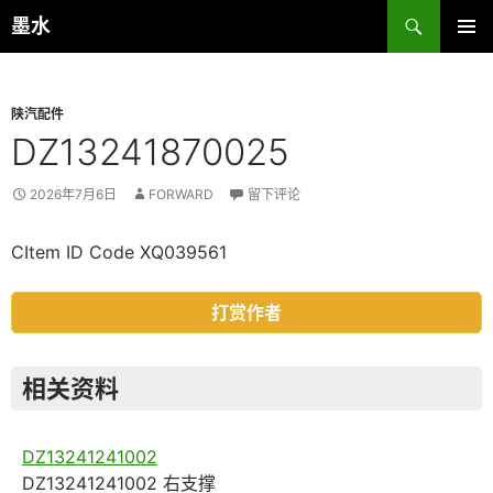
跳
搜
墨水
至
索
主菜单
正
文
陕汽配件
DZ13241870025
2026年7月6日
FORWARD
留下评论
CItem ID Code XQ039561
打赏作者
相关资料
DZ13241241002
DZ13241241002 右支撑