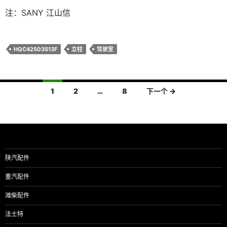
注：SANY 江山信
HQC42503S13F
立柱
驾驶室
文
1
2
…
8
下一个 →
章
导
航
陕汽配件
重汽配件
潍柴配件
法士特