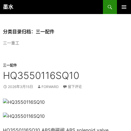
跳
搜
墨水
至
索
主菜单
正
文
分类目录归档：三一配件
三一重工
三一配件
HQ3550116SQ10
2026年3月15日
FORWARD
留下评论
HQ3550116SQ10 ABS电磁阀 ABS solenoid valve