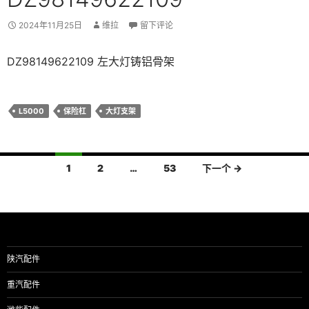
2024年11月25日
维拉
留下评论
DZ98149622109 左大灯铸铝骨架
L5000
保险杠
大灯支架
文
1
2
…
53
下一个 →
章
导
航
陕汽配件
重汽配件