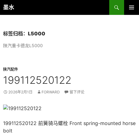
跳
搜
墨水
至
索
主菜单
正
文
标签归档：L5000
陕汽重卡德龙L5000
陕汽配件
199112520122
2026年2月1日
FORWARD
留下评论
199112520122 前簧骑马螺栓 Front spring-mounted horse
bolt