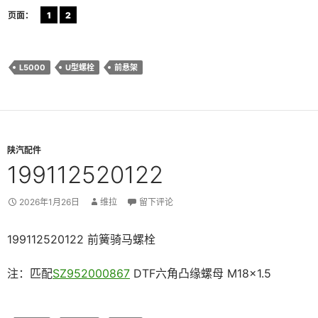
页面：
1
2
L5000
U型螺栓
前悬架
陕汽配件
199112520122
2026年1月26日
维拉
留下评论
199112520122 前簧骑马螺栓
注：匹配
SZ952000867
DTF六角凸缘螺母 M18×1.5