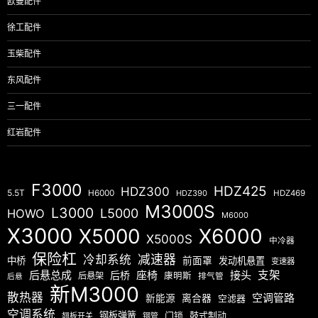
欧曼配件
徐工配件
玉柴配件
东风配件
三一配件
红岩配件
F3000
HDZ425
HDZ300
5.5T
H6000
HDZ390
HDZ469
M3000S
L3000
L5000
HOWO
M6000
X3000
X5000
X6000
X5000S
中冷器
保险杠
减速器
冷却系统
中桥
前面罩
发动机悬置
变速器
后悬总成
座椅
接头
支架
后桥
后悬架
康明斯
排气管
后悬
新M3000
散热器
空调管路
新能源
离合器
空滤器
空调系统
钢板弹簧
门锁
鼓式制动
翘板开关
钢管