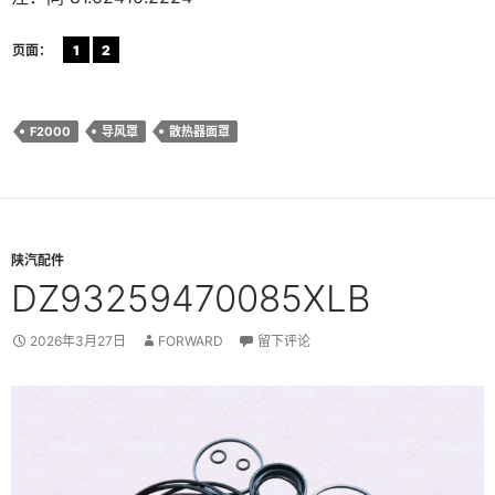
页面：
1
2
F2000
导风罩
散热器面罩
陕汽配件
DZ93259470085XLB
2026年3月27日
FORWARD
留下评论