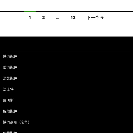
文
1
2
…
13
下一个 →
章
导
航
陕汽配件
重汽配件
潍柴配件
法士特
康明斯
解放配件
陕汽商用（宝华）