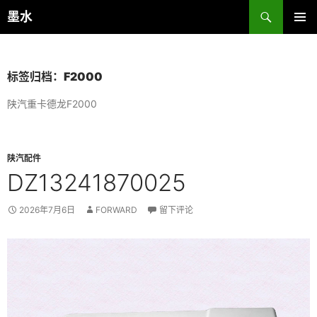
跳
搜
墨水
至
索
主菜单
正
文
标签归档：F2000
陕汽重卡德龙F2000
陕汽配件
DZ13241870025
2026年7月6日
FORWARD
留下评论