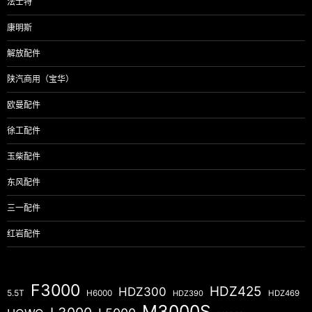
法士特
康明斯
解放配件
陕汽商用（宝华）
欧曼配件
徐工配件
玉柴配件
东风配件
三一配件
红岩配件
F3000
HDZ425
HDZ300
5.5T
H6000
HDZ390
HDZ469
M3000S