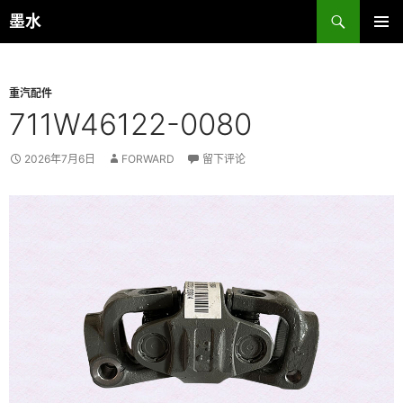
跳
搜
墨水
至
索
主菜单
正
文
重汽配件
711W46122-0080
2026年7月6日
FORWARD
留下评论