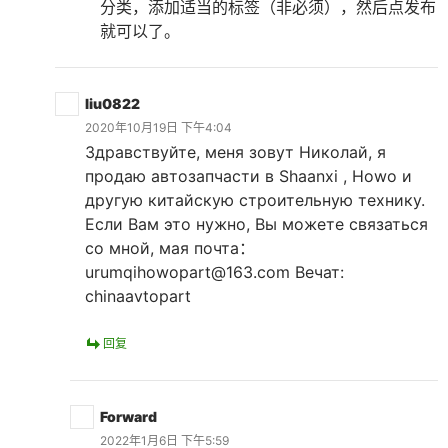
分类，添加适当的标签（非必须），然后点发布
就可以了。
liu0822
2020年10月19日 下午4:04
Здравствуйте, меня зовут Николай, я
продаю автозапчасти в Shaanxi , Howo и
другую китайскую строительную технику.
Если Вам это нужно, Вы можете связаться
со мной, мая почта：
urumqihowopart@163.com Вечат:
chinaavtopart
回复
Forward
2022年1月6日 下午5:59