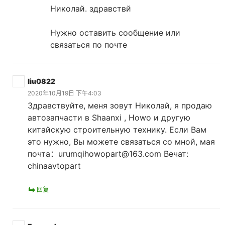
Николай. здравствй
Нужно оставить сообщение или
связаться по почте
liu0822
2020年10月19日 下午4:03
Здравствуйте, меня зовут Николай, я продаю
автозапчасти в Shaanxi , Howo и другую
китайскую строительную технику. Если Вам
это нужно, Вы можете связаться со мной, мая
почта：urumqihowopart@163.com Вечат:
chinaavtopart
回复