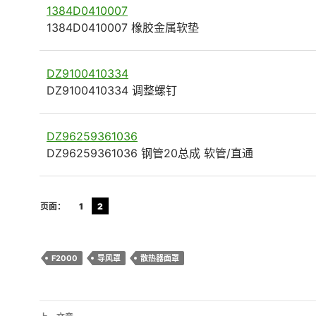
1384D0410007
1384D0410007 橡胶金属软垫
DZ9100410334
DZ9100410334 调整螺钉
DZ96259361036
DZ96259361036 钢管20总成 软管/直通
页面：
1
2
F2000
导风罩
散热器面罩
文