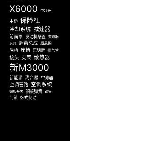
X6000
中冷器
保险杠
中桥
减速器
冷却系统
前面罩
发动机悬置
变速器
后悬总成
后悬架
后悬
座椅
后桥
康明斯
排气管
散热器
接头
支架
新M3000
新能源
离合器
空滤器
空调系统
空调管路
钢板弹簧
翘板开关
钢管
门锁
鼓式制动