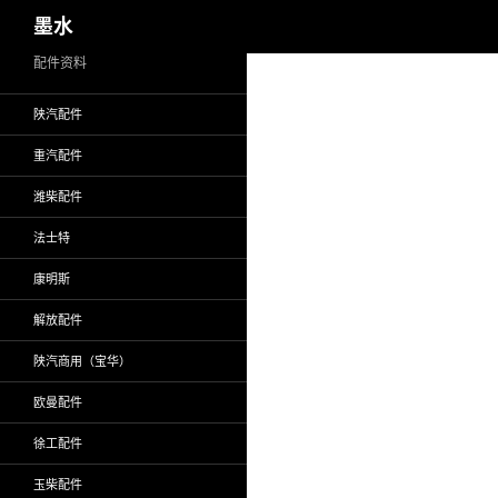
搜
墨水
索
跳
配件资料
至
陕汽配件
正
文
重汽配件
潍柴配件
法士特
康明斯
解放配件
陕汽商用（宝华）
欧曼配件
徐工配件
玉柴配件