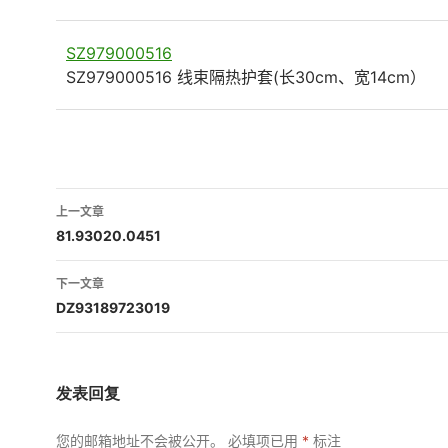
SZ979000516
SZ979000516 线束隔热护套(长30cm、宽14cm）
文
上一文章
章
81.93020.0451
导
下一文章
航
DZ93189723019
发表回复
您的邮箱地址不会被公开。
必填项已用
*
标注