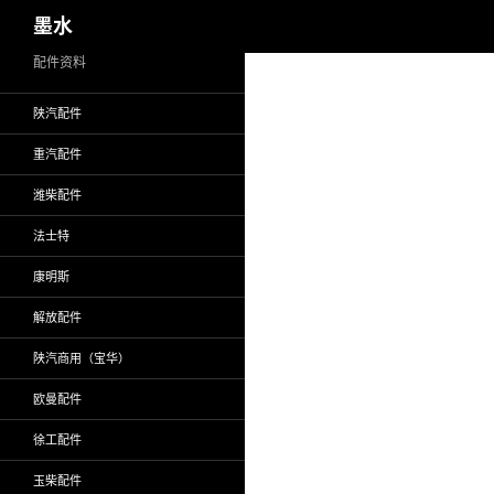
搜
墨水
索
跳
配件资料
至
陕汽配件
正
文
重汽配件
潍柴配件
法士特
康明斯
解放配件
陕汽商用（宝华）
欧曼配件
徐工配件
玉柴配件