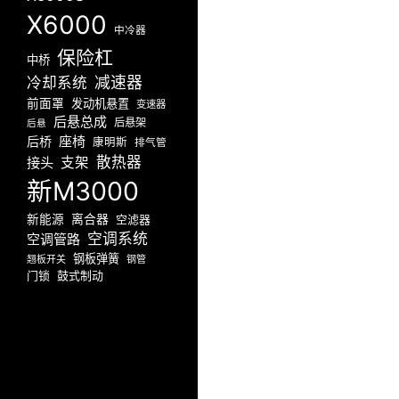
X6000
中冷器
保险杠
中桥
减速器
冷却系统
前面罩
发动机悬置
变速器
后悬总成
后悬架
后悬
座椅
后桥
康明斯
排气管
散热器
接头
支架
新M3000
新能源
离合器
空滤器
空调系统
空调管路
钢板弹簧
翘板开关
钢管
门锁
鼓式制动