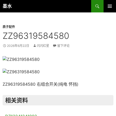
跳
搜
墨水
至
索
主菜单
正
文
质子配件
ZZ96319584580
2026年6月22日
闪闪红星
留下评论
ZZ96319584580 右组合开关(纯电 怀挡)
相关资料