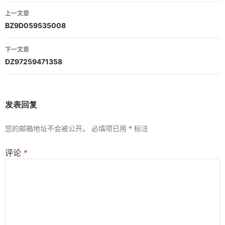
文
上一文章
章
BZ9D059535008
导
下一文章
航
DZ97259471358
发表回复
您的邮箱地址不会被公开。
必填项已用
*
标注
评论
*