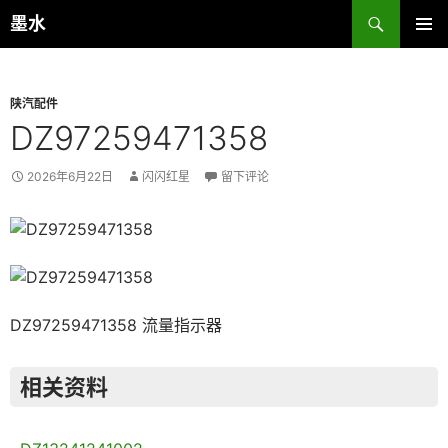
跳
搜
墨水
至
索
主菜单
正
文
陕汽配件
DZ97259471358
2026年6月22日
闪闪红星
留下评论
DZ97259471358 流量指示器
相关资料