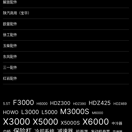
解放配件
陕汽商用（宝华）
欧曼配件
徐工配件
玉柴配件
东风配件
三一配件
红岩配件
F3000
HDZ425
HDZ300
5.5T
H6000
HDZ390
HDZ469
M3000S
L3000
L5000
HOWO
M6000
X3000
X5000
X6000
X5000S
中冷器
保险杠
减速器
冷却系统
中桥
前面罩
发动机悬置
变速器