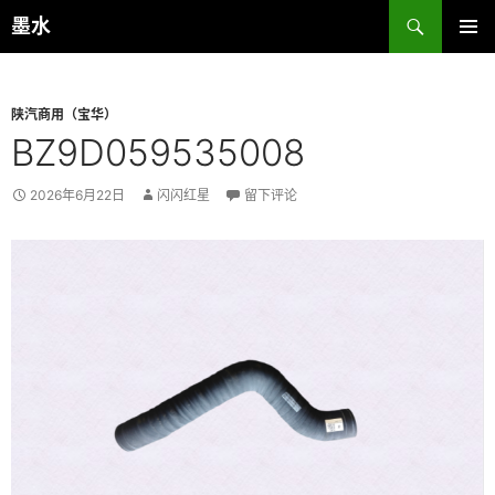
跳
搜
墨水
至
索
主菜单
正
文
陕汽商用（宝华）
BZ9D059535008
2026年6月22日
闪闪红星
留下评论