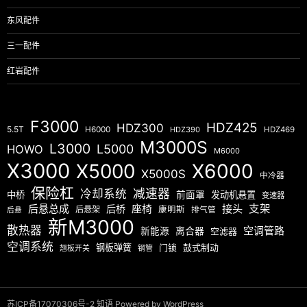
东风配件
三一配件
红岩配件
F3000
HDZ425
HDZ300
5.5T
H6000
HDZ390
HDZ469
M3000S
L3000
L5000
HOWO
M6000
X3000
X5000
X6000
X5000S
中冷器
保险杠
减速器
冷却系统
中桥
前面罩
发动机悬置
变速器
后悬总成
座椅
接头
支架
后桥
后悬架
康明斯
排气管
后悬
新M3000
散热器
空调管路
新能源
离合器
空滤器
空调系统
钢板弹簧
门锁
鼓式制动
翘板开关
钢管
苏ICP备17070306号-2
知语
Powered by WordPress