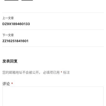
文
上一文章
章
DZ9X189460133
导
下一文章
航
ZZ16251841601
发表回复
您的邮箱地址不会被公开。
必填项已用
*
标注
评论
*