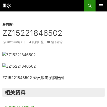
跳
搜
墨水
至
索
主菜单
正
文
质子配件
ZZ15221846502
2026年6月2日
闪闪红星
留下评论
ZZ15221846502 乘员舱电子膨胀阀
相关资料