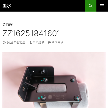
跳
搜
墨水
至
索
主菜单
正
文
质子配件
ZZ16251841601
2026年6月2日
闪闪红星
留下评论