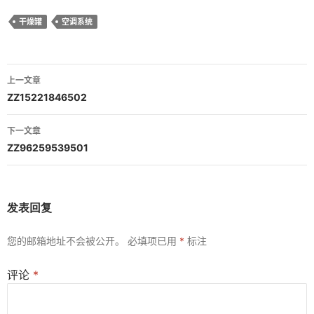
干燥罐
空调系统
文
上一文章
章
ZZ15221846502
导
下一文章
航
ZZ96259539501
发表回复
您的邮箱地址不会被公开。
必填项已用
*
标注
评论
*