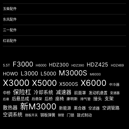
玉柴配件
东风配件
三一配件
红岩配件
F3000
HDZ425
HDZ300
5.5T
H6000
HDZ390
HDZ469
M3000S
L3000
L5000
HOWO
M6000
X3000
X5000
X6000
X5000S
中冷器
保险杠
减速器
冷却系统
中桥
前面罩
发动机悬置
变速器
后悬总成
座椅
接头
支架
后桥
后悬架
康明斯
排气管
后悬
新M3000
散热器
空调管路
新能源
离合器
空滤器
空调系统
钢板弹簧
门锁
鼓式制动
翘板开关
钢管