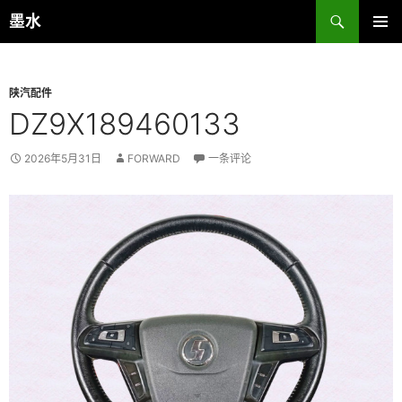
跳
搜
墨水
至
索
主菜单
正
文
陕汽配件
DZ9X189460133
2026年5月31日
FORWARD
一条评论