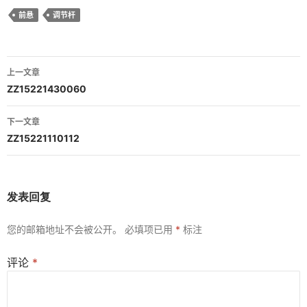
前悬
调节杆
文
上一文章
章
ZZ15221430060
导
下一文章
航
ZZ15221110112
发表回复
您的邮箱地址不会被公开。
必填项已用
*
标注
评论
*