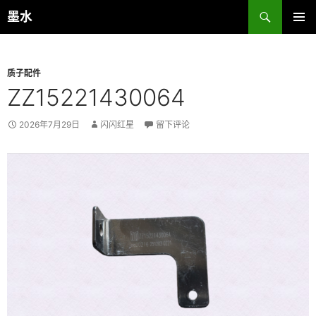
跳
搜
墨水
至
索
主菜单
正
文
质子配件
ZZ15221430064
2026年7月29日
闪闪红星
留下评论