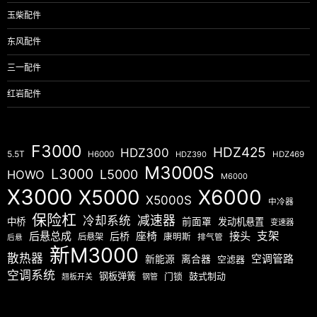
玉柴配件
东风配件
三一配件
红岩配件
F3000
HDZ425
HDZ300
5.5T
H6000
HDZ390
HDZ469
M3000S
L3000
L5000
HOWO
M6000
X3000
X5000
X6000
X5000S
中冷器
保险杠
减速器
冷却系统
中桥
前面罩
发动机悬置
变速器
后悬总成
座椅
接头
支架
后桥
后悬架
康明斯
排气管
后悬
新M3000
散热器
空调管路
新能源
离合器
空滤器
空调系统
钢板弹簧
门锁
鼓式制动
翘板开关
钢管