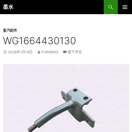
跳
搜
墨水
至
索
主菜单
正
文
重汽配件
WG1664430130
2026年1月18日
FORWARD
留下评论