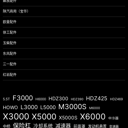
解放配件
陕汽商用（宝华）
欧曼配件
徐工配件
玉柴配件
东风配件
三一配件
红岩配件
F3000
HDZ425
HDZ300
5.5T
H6000
HDZ390
HDZ469
M3000S
L3000
L5000
HOWO
M6000
X3000
X5000
X6000
X5000S
中冷器
保险杠
减速器
冷却系统
中桥
前面罩
发动机悬置
变速器