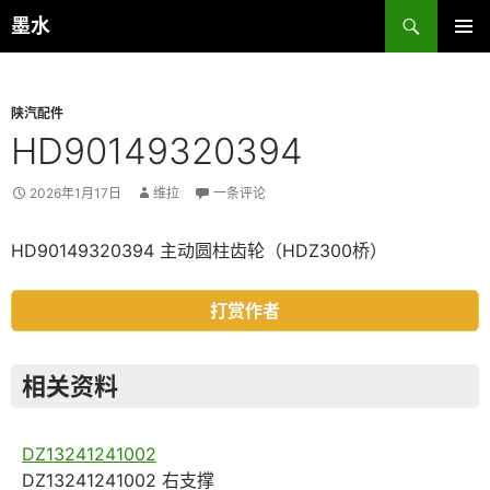
跳
搜
墨水
至
索
主菜单
正
文
陕汽配件
HD90149320394
2026年1月17日
维拉
一条评论
HD90149320394 主动圆柱齿轮（HDZ300桥）
打赏作者
相关资料
DZ13241241002
DZ13241241002 右支撑