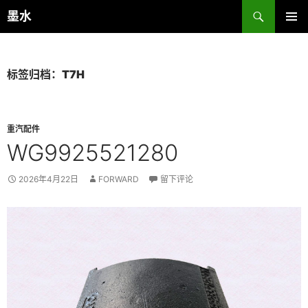
跳
搜
墨水
至
索
主菜单
正
文
标签归档：T7H
重汽配件
WG9925521280
2026年4月22日
FORWARD
留下评论