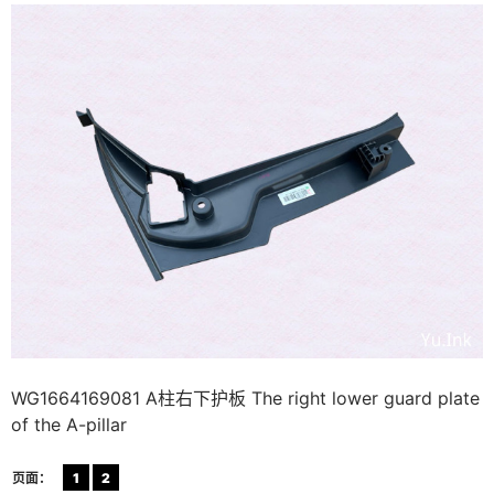
WG1664169081 A柱右下护板 The right lower guard plate
of the A-pillar
页面：
1
2