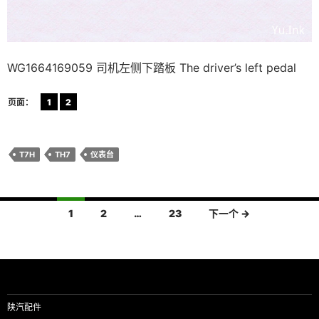
WG1664169059 司机左侧下踏板 The driver’s left pedal
页面：
1
2
T7H
TH7
仪表台
文
1
2
…
23
下一个 →
章
导
航
陕汽配件