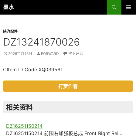
跳
搜
墨水
至
索
主菜单
正
文
陕汽配件
DZ13241870026
2026年7月6日
FORWARD
留下评论
CItem ID Code XQ039561
打赏作者
相关资料
DZ16251150214
DZ16251150214 前围右加强板总成 Front Right Rei…