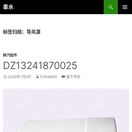
跳
搜
墨水
至
索
主菜单
正
文
标签归档：导风罩
陕汽配件
DZ13241870025
2026年7月6日
FORWARD
留下评论