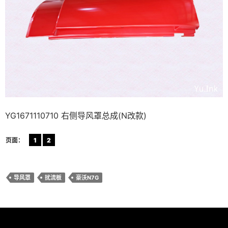
YG1671110710 右侧导风罩总成(N改款)
页面：
1
2
导风罩
扰流板
豪沃N7G