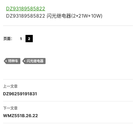
DZ93189585822
DZ93189585822 闪光继电器(2*21W+10W)
页面：
1
2
特种车
闪光继电器
文
上一文章
章
DZ96259191831
导
下一文章
航
WMZ551B.26.22