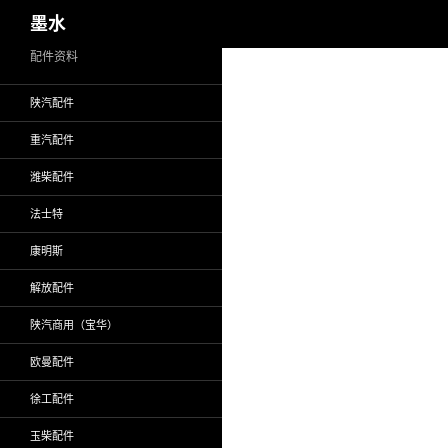
搜
墨水
索
跳
配件资料
至
陕汽配件
正
文
重汽配件
潍柴配件
法士特
康明斯
解放配件
陕汽商用（宝华）
欧曼配件
徐工配件
玉柴配件