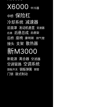
X6000
中冷器
保险杠
中桥
减速器
冷却系统
前面罩
发动机悬置
变速器
后悬总成
后悬架
后悬
座椅
后桥
康明斯
排气管
散热器
接头
支架
新M3000
新能源
离合器
空滤器
空调系统
空调管路
钢板弹簧
翘板开关
钢管
门锁
鼓式制动