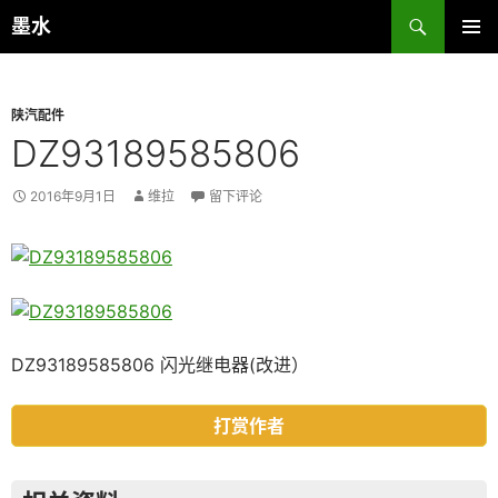
跳
搜
墨水
至
索
主菜单
正
文
陕汽配件
DZ93189585806
2016年9月1日
维拉
留下评论
DZ93189585806 闪光继电器(改进）
打赏作者