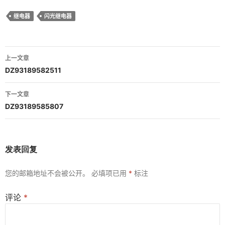
继电器
闪光继电器
文
上一文章
章
DZ93189582511
导
下一文章
航
DZ93189585807
发表回复
您的邮箱地址不会被公开。
必填项已用
*
标注
评论
*