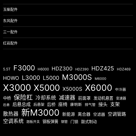
玉柴配件
东风配件
三一配件
红岩配件
F3000
HDZ425
HDZ300
5.5T
H6000
HDZ390
HDZ469
M3000S
L3000
L5000
HOWO
M6000
X3000
X5000
X6000
X5000S
中冷器
保险杠
减速器
冷却系统
中桥
前面罩
发动机悬置
变速器
后悬总成
座椅
接头
支架
后桥
后悬架
康明斯
排气管
后悬
新M3000
散热器
空调管路
新能源
离合器
空滤器
空调系统
钢板弹簧
门锁
鼓式制动
翘板开关
钢管