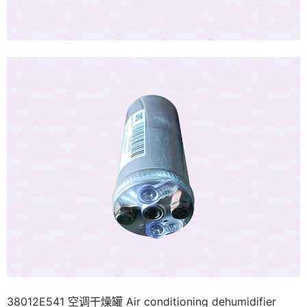
38012E541 空调干燥罐 Air conditioning dehumidifier