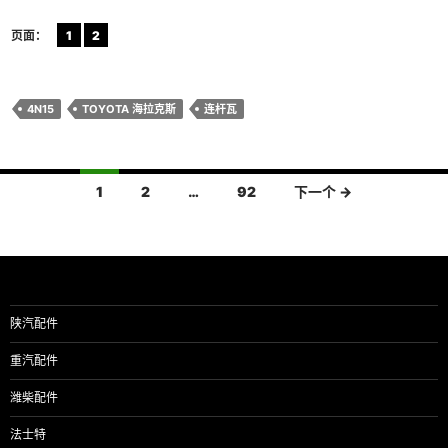
页面：
1
2
4N15
TOYOTA 海拉克斯
连杆瓦
文
1
2
…
92
下一个 →
章
导
航
陕汽配件
重汽配件
潍柴配件
法士特