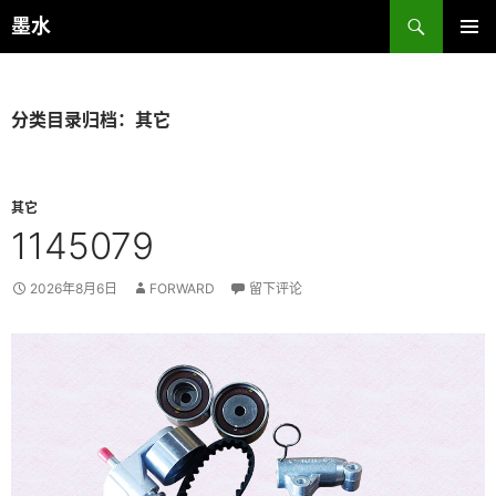
跳
搜
墨水
至
索
主菜单
正
文
分类目录归档：其它
其它
1145079
2026年8月6日
FORWARD
留下评论