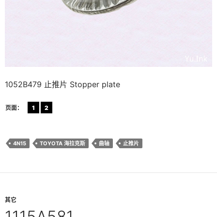
1052B479 止推片 Stopper plate
页面：
1
2
4N15
TOYOTA 海拉克斯
曲轴
止推片
其它
1115A581