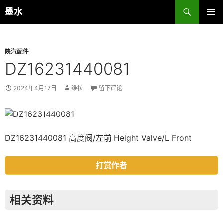
跳
搜
墨水
至
索
主菜单
正
文
陕汽配件
DZ16231440081
2024年4月17日
维拉
留下评论
DZ16231440081 高度阀/左前 Height Valve/L Front
打赏作者
相关资料