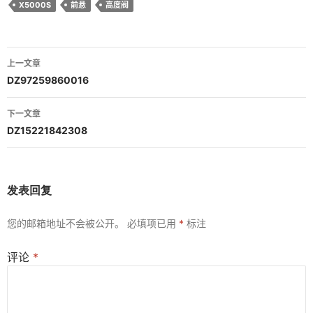
X5000S
前悬
高度阀
文
上一文章
章
DZ97259860016
导
下一文章
航
DZ15221842308
发表回复
您的邮箱地址不会被公开。
必填项已用
*
标注
评论
*