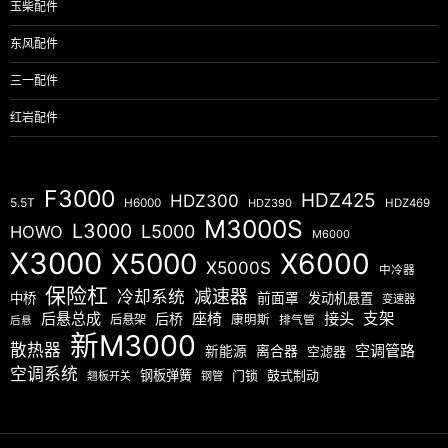
玉柴配件
东风配件
三一配件
红岩配件
F3000
HDZ425
HDZ300
5.5T
H6000
HDZ390
HDZ469
M3000S
L3000
L5000
HOWO
M6000
X3000
X5000
X6000
X5000S
中冷器
保险杠
减速器
冷却系统
中桥
前面罩
发动机悬置
变速器
后悬总成
座椅
接头
支架
后桥
后悬架
康明斯
排气管
后悬
新M3000
散热器
空调管路
新能源
离合器
空滤器
空调系统
钢板弹簧
门锁
鼓式制动
翘板开关
钢管