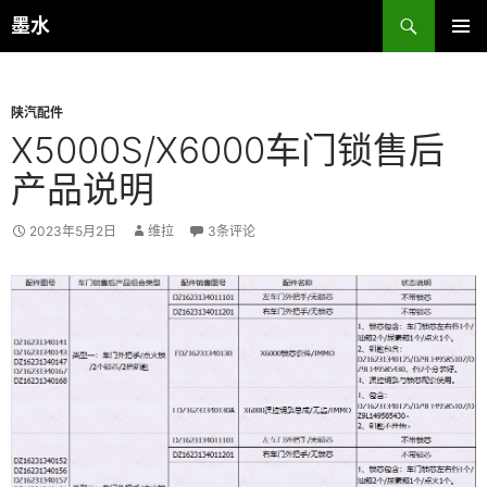
跳
搜
墨水
至
索
主菜单
正
文
陕汽配件
X5000S/X6000车门锁售后
产品说明
2023年5月2日
维拉
3条评论