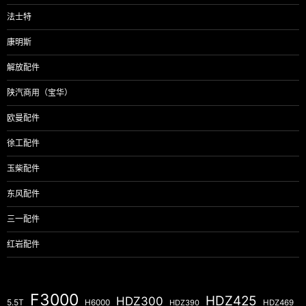
法士特
康明斯
解放配件
陕汽商用（宝华）
欧曼配件
徐工配件
玉柴配件
东风配件
三一配件
红岩配件
F3000
HDZ425
HDZ300
5.5T
H6000
HDZ390
HDZ469