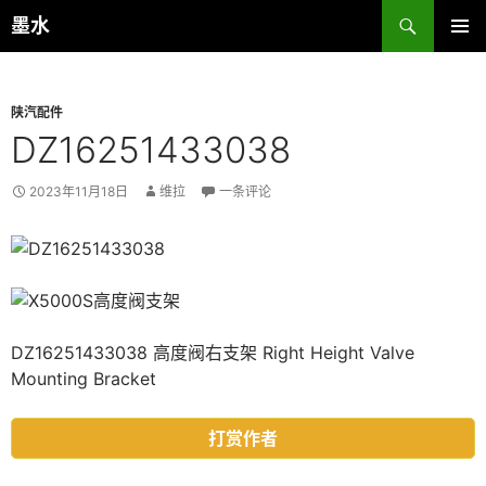
跳
搜
墨水
至
索
主菜单
正
文
陕汽配件
DZ16251433038
2023年11月18日
维拉
一条评论
DZ16251433038 高度阀右支架 Right Height Valve
Mounting Bracket
打赏作者