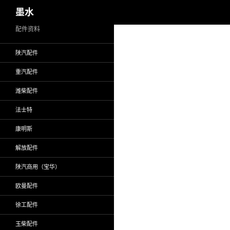
搜
墨水
索
跳
配件资料
至
陕汽配件
正
文
重汽配件
潍柴配件
法士特
康明斯
解放配件
陕汽商用（宝华）
欧曼配件
徐工配件
玉柴配件