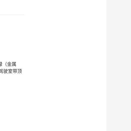
柠绿（金属
高顶驾驶室带顶