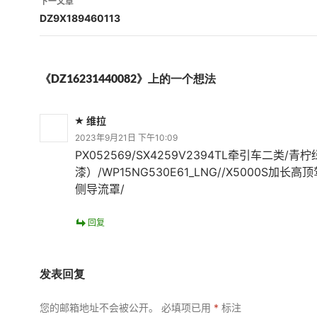
下一文章
航
DZ9X189460113
《DZ16231440082》上的一个想法
维拉
2023年9月21日 下午10:09
PX052569/SX4259V2394TL牵引车二类/青
漆）/WP15NG530E61_LNG//X5000S加长
侧导流罩/
回复
发表回复
您的邮箱地址不会被公开。
必填项已用
*
标注