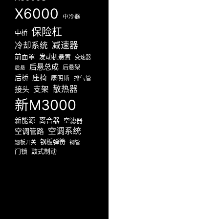
X6000
中冷器
保险杠
中桥
减速器
冷却系统
前面罩
发动机悬置
变速器
后悬总成
后悬架
后悬
座椅
后桥
康明斯
排气管
散热器
接头
支架
新M3000
新能源
离合器
空滤器
空调系统
空调管路
钢板弹簧
翘板开关
钢管
门锁
鼓式制动