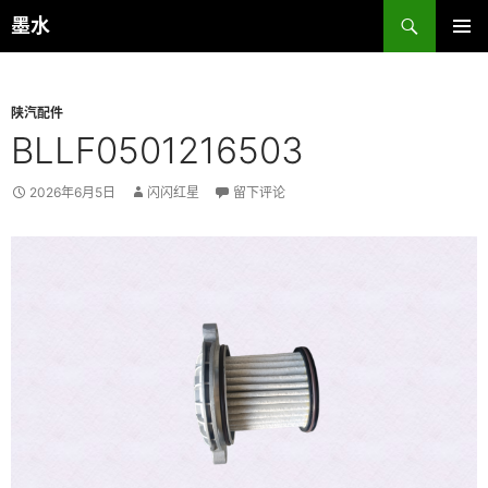
跳
搜
墨水
至
索
主菜单
正
文
陕汽配件
BLLF0501216503
2026年6月5日
闪闪红星
留下评论