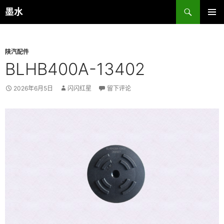
跳
搜
墨水
至
索
主菜单
正
文
陕汽配件
BLHB400A-13402
2026年6月5日
闪闪红星
留下评论