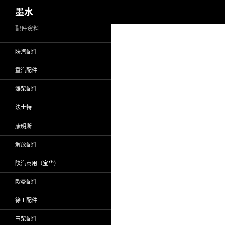
搜
墨水
索
跳
配件资料
至
陕汽配件
正
文
重汽配件
潍柴配件
法士特
康明斯
解放配件
陕汽商用（宝华）
欧曼配件
徐工配件
玉柴配件