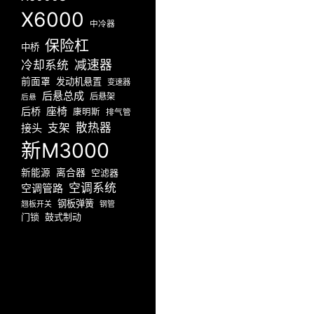
X6000
中冷器
保险杠
中桥
减速器
冷却系统
前面罩
发动机悬置
变速器
后悬总成
后悬架
后悬
座椅
后桥
康明斯
排气管
散热器
接头
支架
新M3000
新能源
离合器
空滤器
空调系统
空调管路
钢板弹簧
翘板开关
钢管
门锁
鼓式制动