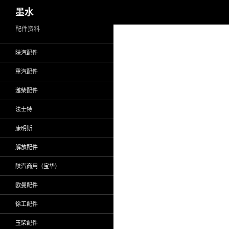
搜
墨水
索
跳
配件资料
至
陕汽配件
正
文
重汽配件
潍柴配件
法士特
康明斯
解放配件
陕汽商用（宝华）
欧曼配件
徐工配件
玉柴配件