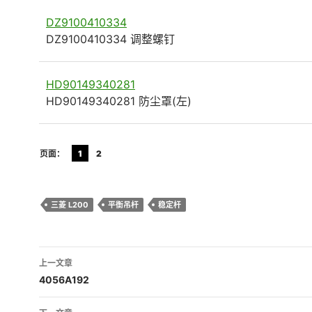
DZ9100410334
DZ9100410334 调整螺钉
HD90149340281
HD90149340281 防尘罩(左)
页面：
1
2
三菱 L200
平衡吊杆
稳定杆
文
上一文章
章
4056A192
导