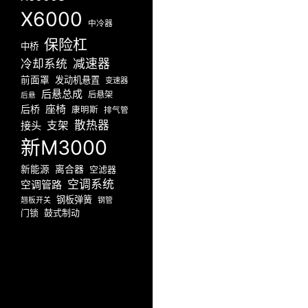
X6000
中冷器
保险杠
中桥
减速器
冷却系统
前面罩
发动机悬置
变速器
后悬总成
后悬架
后悬
座椅
后桥
康明斯
排气管
散热器
接头
支架
新M3000
新能源
离合器
空滤器
空调系统
空调管路
钢板弹簧
翘板开关
钢管
门锁
鼓式制动