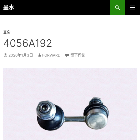
跳
搜
墨水
至
索
主菜单
正
文
其它
4056A192
2026年1月3日
FORWARD
留下评论