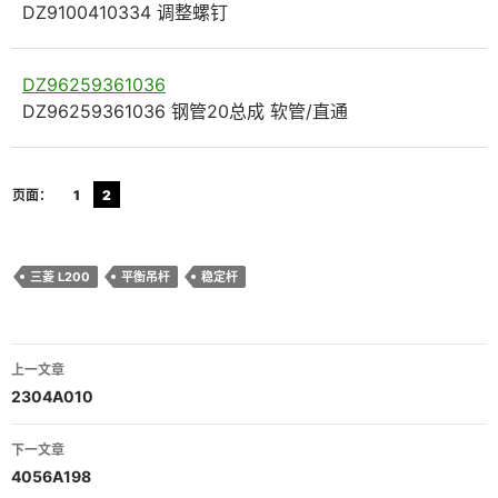
DZ9100410334 调整螺钉
DZ96259361036
DZ96259361036 钢管20总成 软管/直通
页面：
1
2
三菱 L200
平衡吊杆
稳定杆
文
上一文章
章
2304A010
导
下一文章
航
4056A198