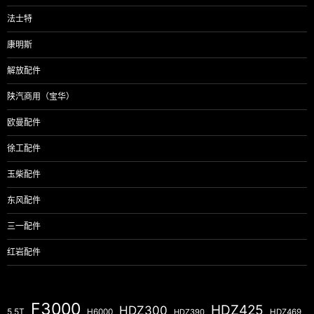
法士特
康明斯
解放配件
陕汽商用（宝华）
欧曼配件
徐工配件
玉柴配件
东风配件
三一配件
红岩配件
F3000
HDZ425
HDZ300
5.5T
H6000
HDZ390
HDZ469