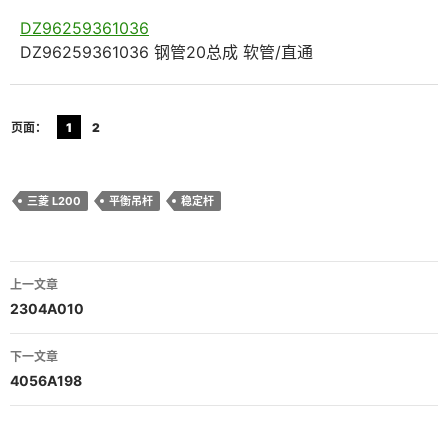
DZ96259361036
DZ96259361036 钢管20总成 软管/直通
页面：
1
2
三菱 L200
平衡吊杆
稳定杆
文
上一文章
章
2304A010
导
下一文章
航
4056A198