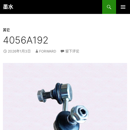
跳
搜
墨水
至
索
主菜单
正
文
其它
4056A192
2026年1月3日
FORWARD
留下评论