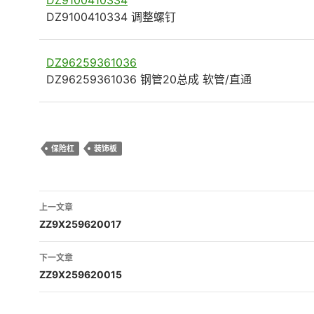
DZ9100410334 调整螺钉
DZ96259361036
DZ96259361036 钢管20总成 软管/直通
保险杠
装饰板
文
上一文章
章
ZZ9X259620017
导
下一文章
航
ZZ9X259620015