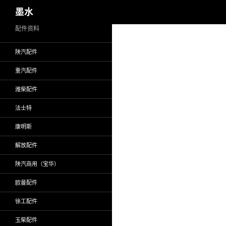
搜
墨水
索
跳
配件资料
至
陕汽配件
正
文
重汽配件
潍柴配件
法士特
康明斯
解放配件
陕汽商用（宝华）
欧曼配件
徐工配件
玉柴配件