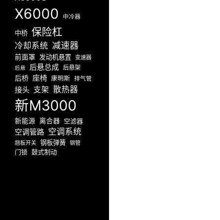
X6000
中冷器
保险杠
中桥
减速器
冷却系统
前面罩
发动机悬置
变速器
后悬总成
后悬架
后悬
座椅
后桥
康明斯
排气管
散热器
接头
支架
新M3000
新能源
离合器
空滤器
空调系统
空调管路
钢板弹簧
翘板开关
钢管
门锁
鼓式制动