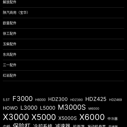
解放配件
陕汽商用（宝华）
欧曼配件
徐工配件
玉柴配件
东风配件
三一配件
红岩配件
F3000
HDZ425
HDZ300
5.5T
H6000
HDZ390
HDZ469
M3000S
L3000
L5000
HOWO
M6000
X3000
X5000
X6000
X5000S
中冷器
保险杠
减速器
冷却系统
中桥
前面罩
发动机悬置
变速器