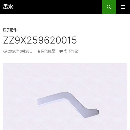
跳
搜
墨水
至
索
主菜单
正
文
质子配件
ZZ9X259620015
2026年6月28日
闪闪红星
留下评论