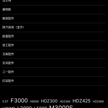
法士特
康明斯
解放配件
陕汽商用（宝华）
欧曼配件
徐工配件
玉柴配件
东风配件
三一配件
红岩配件
F3000
HDZ425
HDZ300
5.5T
H6000
HDZ390
HDZ469
M3000S