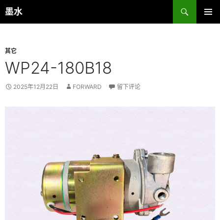
跳
搜
墨水
至
索
主菜单
正
文
其它
WP24-180B18
2025年12月22日
FORWARD
留下评论