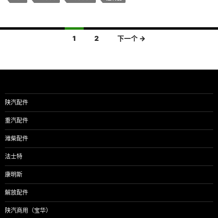
文
1
2
下一个 →
章
导
航
陕汽配件
重汽配件
潍柴配件
法士特
康明斯
解放配件
陕汽商用（宝华）