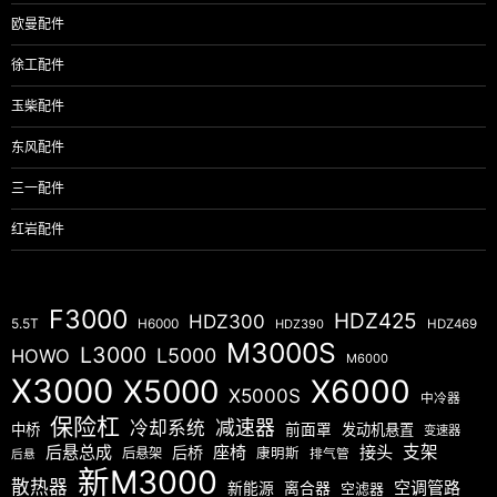
欧曼配件
徐工配件
玉柴配件
东风配件
三一配件
红岩配件
F3000
HDZ425
HDZ300
5.5T
H6000
HDZ390
HDZ469
M3000S
L3000
L5000
HOWO
M6000
X3000
X5000
X6000
X5000S
中冷器
保险杠
减速器
冷却系统
中桥
前面罩
发动机悬置
变速器
后悬总成
座椅
接头
支架
后桥
后悬架
康明斯
排气管
后悬
新M3000
散热器
空调管路
新能源
离合器
空滤器