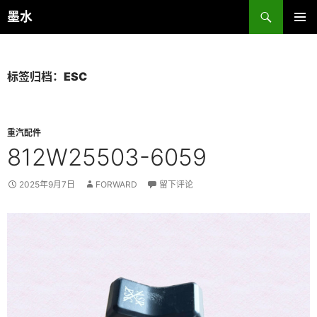
跳
搜
墨水
至
索
主菜单
正
文
标签归档：ESC
重汽配件
812W25503-6059
2025年9月7日
FORWARD
留下评论