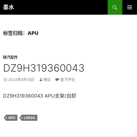
跳
搜
墨水
至
索
主菜单
正
文
标签归档：APU
陕汽配件
DZ9H319360043
2024年9月18日
维拉
留下评论
DZ9H319360043 APU支架/自卸
APU
L5000