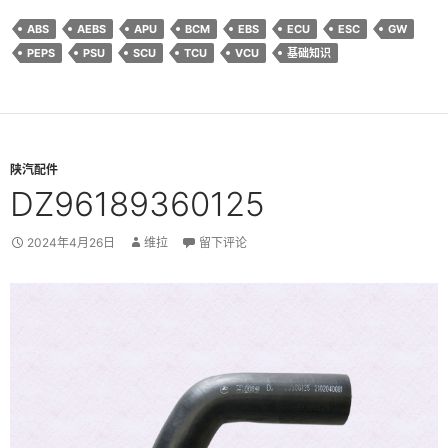
ABS
AEBS
APU
BCM
EBS
ECU
ESC
GW
PEPS
PSU
SCU
TCU
VCU
基础知识
陕汽配件
DZ96189360125
2024年4月26日
维拉
留下评论