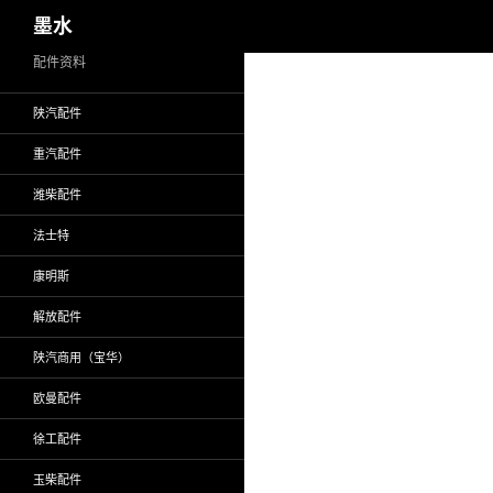
搜
墨水
索
跳
配件资料
至
陕汽配件
正
文
重汽配件
潍柴配件
法士特
康明斯
解放配件
陕汽商用（宝华）
欧曼配件
徐工配件
玉柴配件