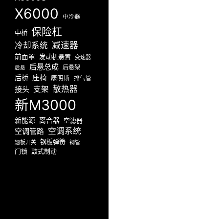
X6000
中冷器
保险杠
中桥
减速器
冷却系统
前面罩
发动机悬置
变速器
后悬总成
后悬架
后悬
座椅
后桥
康明斯
排气管
散热器
接头
支架
新M3000
新能源
离合器
空滤器
空调系统
空调管路
钢板弹簧
翘板开关
钢管
门锁
鼓式制动