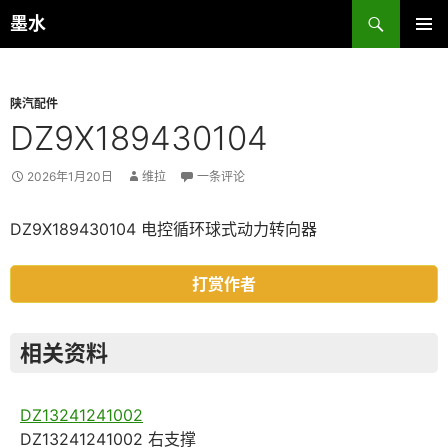
跳
搜
墨水
至
索
主菜单
正
文
陕汽配件
DZ9X189430104
2026年1月20日
维拉
一条评论
DZ9X189430104 电控循环球式动力转向器
打赏作者
相关资料
DZ13241241002
DZ13241241002 右支撑