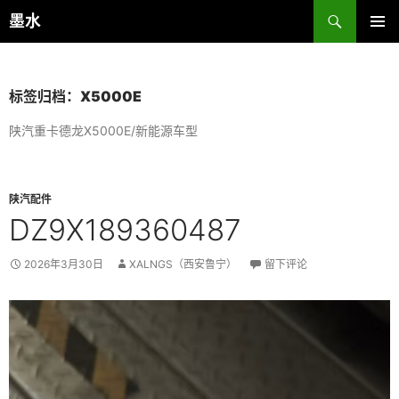
跳
搜
墨水
至
索
主菜单
正
文
标签归档：X5000E
陕汽重卡德龙X5000E/新能源车型
陕汽配件
DZ9X189360487
2026年3月30日
XALNGS（西安鲁宁）
留下评论