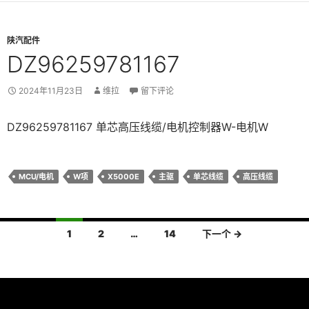
陕汽配件
DZ96259781167
2024年11月23日
维拉
留下评论
DZ96259781167 单芯高压线缆/电机控制器W-电机W
MCU/电机
W项
X5000E
主驱
单芯线缆
高压线缆
文
1
2
…
14
下一个 →
章
导
航