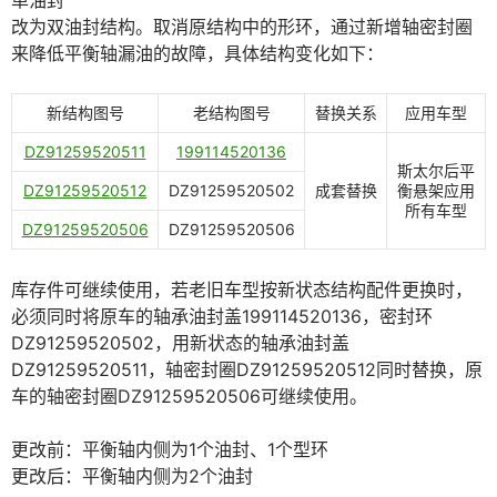
改为双油封结构。取消原结构中的形环，通过新增轴密封圈
来降低平衡轴漏油的故障，具体结构变化如下：
新结构图号
老结构图号
替换关系
应用车型
DZ91259520511
199114520136
斯太尔后平
DZ91259520512
DZ91259520502
成套替换
衡悬架应用
所有车型
DZ91259520506
DZ91259520506
库存件可继续使用，若老旧车型按新状态结构配件更换时，
必须同时将原车的轴承油封盖199114520136，密封环
DZ91259520502，用新状态的轴承油封盖
DZ91259520511，轴密封圈DZ91259520512同时替换，原
车的轴密封圈DZ91259520506可继续使用。
更改前：平衡轴内侧为1个油封、1个型环
更改后：平衡轴内侧为2个油封