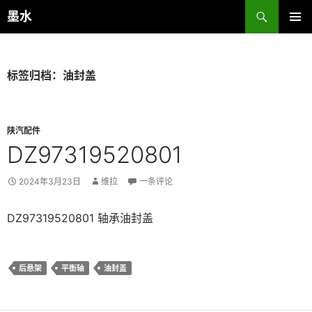
跳
搜
墨水
至
索
主菜单
正
文
标签归档：油封盖
陕汽配件
DZ97319520801
2024年3月23日
维拉
一条评论
DZ97319520801 轴承油封盖
后悬架
平衡轴
油封盖