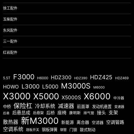
徐工配件
玉柴配件
东风配件
三一配件
红岩配件
F3000
HDZ425
HDZ300
5.5T
H6000
HDZ390
HDZ469
M3000S
L3000
L5000
HOWO
M6000
X3000
X5000
X6000
X5000S
中冷器
保险杠
减速器
冷却系统
中桥
前面罩
发动机悬置
变速器
后悬总成
座椅
接头
支架
后桥
后悬架
康明斯
排气管
后悬
新M3000
散热器
空调管路
新能源
离合器
空滤器
空调系统
钢板弹簧
门锁
鼓式制动
翘板开关
钢管