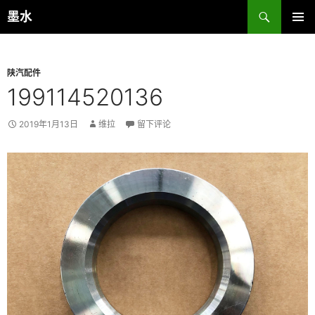
跳
搜
墨水
至
索
主菜单
正
文
陕汽配件
199114520136
2019年1月13日
维拉
留下评论