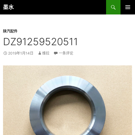
跳
搜
墨水
至
索
主菜单
正
文
陕汽配件
DZ91259520511
2019年1月14日
维拉
一条评论