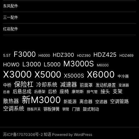
东风配件
三一配件
红岩配件
F3000
HDZ425
HDZ300
5.5T
H6000
HDZ390
HDZ469
M3000S
L3000
L5000
HOWO
M6000
X3000
X5000
X6000
X5000S
中冷器
保险杠
减速器
冷却系统
中桥
前面罩
发动机悬置
变速器
后悬总成
座椅
接头
支架
后桥
后悬架
康明斯
排气管
后悬
新M3000
散热器
空调管路
新能源
离合器
空滤器
空调系统
钢板弹簧
门锁
鼓式制动
翘板开关
钢管
苏ICP备17070306号-2
知语
Powered by WordPress