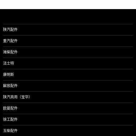
导
航
陕汽配件
重汽配件
潍柴配件
法士特
康明斯
解放配件
陕汽商用（宝华）
欧曼配件
徐工配件
玉柴配件