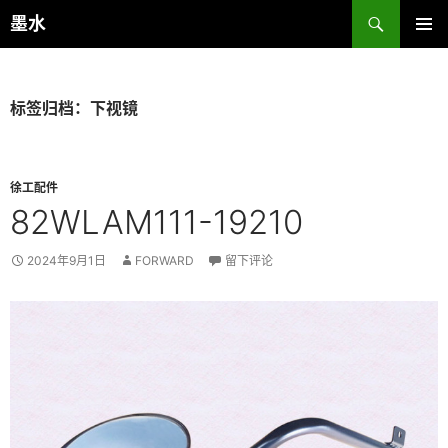
跳
搜
墨水
至
索
主菜单
正
文
标签归档：下视镜
徐工配件
82WLAM111-19210
2024年9月1日
FORWARD
留下评论