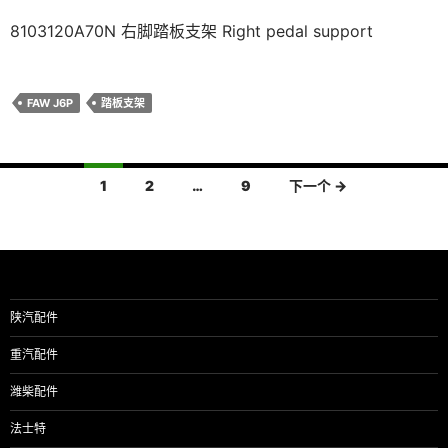
8103120A70N 右脚踏板支架 Right pedal support
FAW J6P
踏板支架
文
1
2
…
9
下一个 →
章
导
航
陕汽配件
重汽配件
潍柴配件
法士特