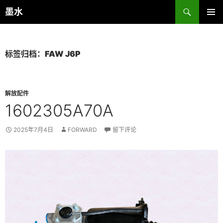
跳
搜
墨水
至
索
主菜单
正
文
标签归档：FAW J6P
解放配件
1602305A70A
2025年7月4日
FORWARD
留下评论