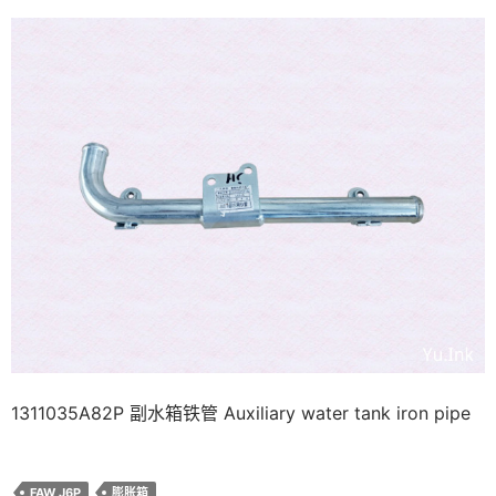
1311035A82P 副水箱铁管 Auxiliary water tank iron pipe
FAW J6P
膨胀箱