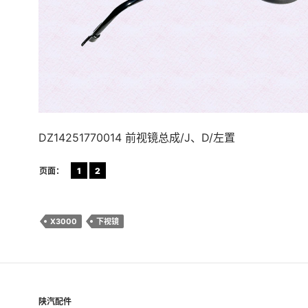
DZ14251770014 前视镜总成/J、D/左置
页面：
1
2
X3000
下视镜
陕汽配件