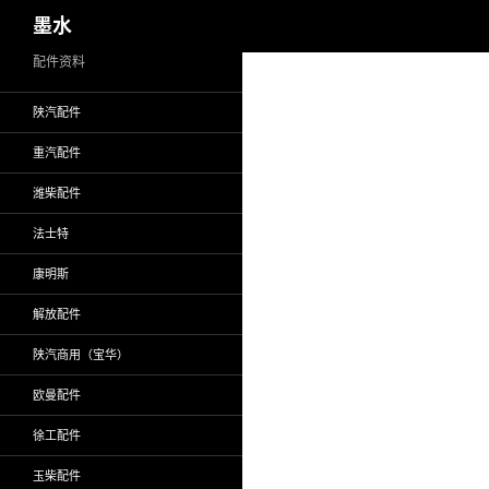
搜
墨水
索
跳
配件资料
至
陕汽配件
正
文
重汽配件
潍柴配件
法士特
康明斯
解放配件
陕汽商用（宝华）
欧曼配件
徐工配件
玉柴配件