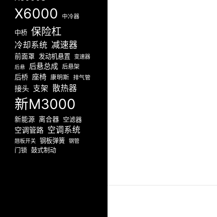
X6000
中冷器
保险杠
中桥
减速器
冷却系统
前面罩
发动机悬置
变速器
后悬总成
后悬架
后悬
座椅
后桥
康明斯
排气管
散热器
接头
支架
新M3000
新能源
离合器
空滤器
空调系统
空调管路
钢板弹簧
翘板开关
钢管
门锁
鼓式制动