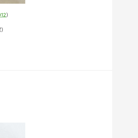
012
）
室）