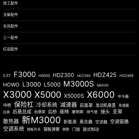
徐工配件
玉柴配件
东风配件
三一配件
红岩配件
F3000
HDZ425
HDZ300
5.5T
H6000
HDZ390
HDZ469
M3000S
L3000
L5000
HOWO
M6000
X3000
X5000
X6000
X5000S
中冷器
保险杠
减速器
冷却系统
中桥
前面罩
发动机悬置
变速器
后悬总成
座椅
接头
支架
后桥
后悬架
康明斯
排气管
后悬
新M3000
散热器
空调管路
新能源
离合器
空滤器
空调系统
钢板弹簧
门锁
鼓式制动
翘板开关
钢管