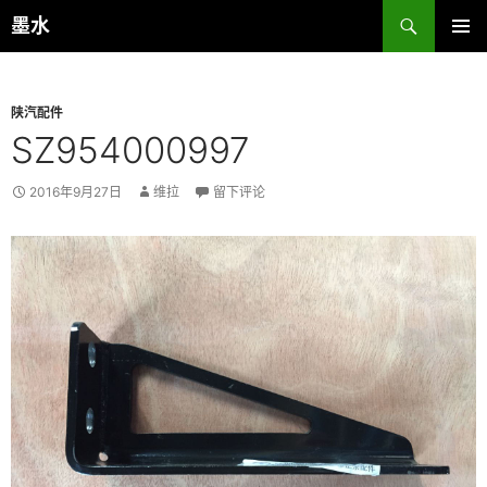
跳
搜
墨水
至
索
主菜单
正
文
陕汽配件
SZ954000997
2016年9月27日
维拉
留下评论