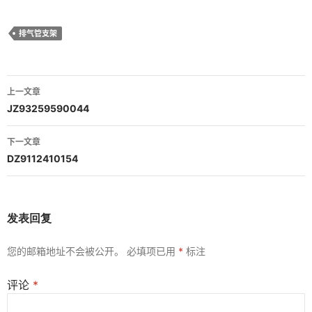
排气管支架
文
上一文章
章
JZ93259590044
导
下一文章
航
DZ9112410154
发表回复
您的邮箱地址不会被公开。
必填项已用
*
标注
评论
*