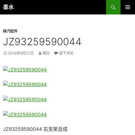
跳
搜
墨水
至
索
主菜单
正
文
陕汽配件
JZ93259590044
2016年9月27日
维拉
留下评论
JZ93259590044 右支架总成